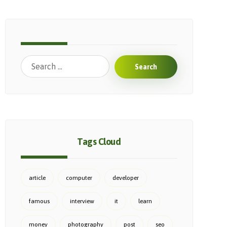
Search
Tags Cloud
article
computer
developer
famous
interview
it
learn
money
photography
post
seo