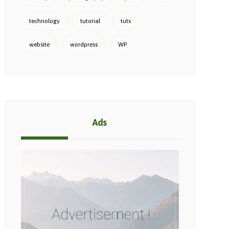
technology
tutorial
tuts
website
wordpress
WP
Ads