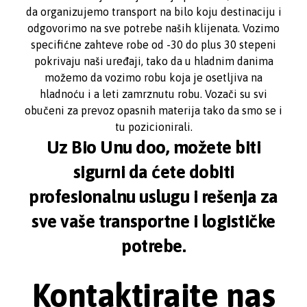
da organizujemo transport na bilo koju destinaciju i
odgovorimo na sve potrebe naših klijenata. Vozimo
specifićne zahteve robe od -30 do plus 30 stepeni
pokrivaju naši uređaji, tako da u hladnim danima
možemo da vozimo robu koja je osetljiva na
hladnoću i a leti zamrznutu robu. Vozači su svi
obučeni za prevoz opasnih materija tako da smo se i
tu pozicionirali.
Uz Bio Unu doo, možete biti
sigurni da ćete dobiti
profesionalnu uslugu i rešenja za
sve vaše transportne i logističke
potrebe.
Kontaktirajte nas