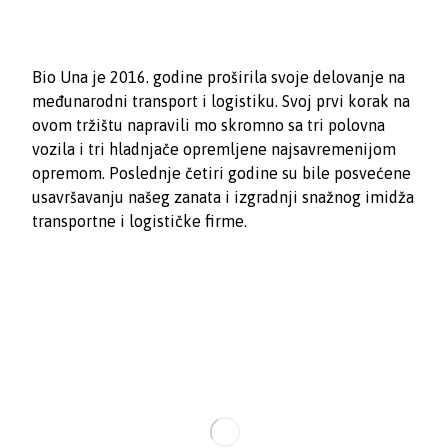
Bio Una je 2016. godine proširila svoje delovanje na
međunarodni transport i logistiku. Svoj prvi korak na
ovom tržištu napravili mo skromno sa tri polovna
vozila i tri hladnjače opremljene najsavremenijom
opremom. Poslednje četiri godine su bile posvećene
usavršavanju našeg zanata i izgradnji snažnog imidža
transportne i logističke firme.