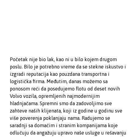
Početak nije bio lak, kao ni u bilo kojem drugom
poslu. Bilo je potrebno vreme da se stekne iskustvo i
izgradi reputacija kao pouzdana transportna i
logistička firma. Međutim, danas možemo sa
ponosom reći da posedujemo flotu od deset novih
Volvo vozila, opremljenih najmodernijim
hladnjačama. Spremni smo da zadovoljimo sve
zahteve naših klijenata, koji iz godine u godinu sve
više poverenja poklanjaju nama. Radujemo se
saradnji sa domaćim i stranim kompanijama koje
odlučuju da angažuju upravo naše usluge u rešavanju