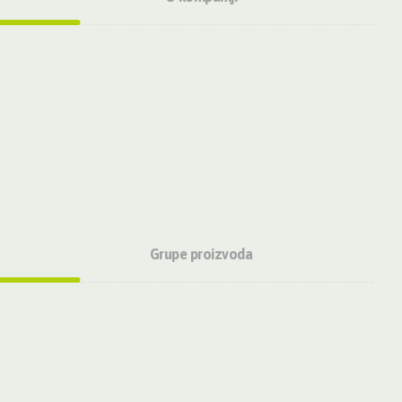
O nama
Veleprodaja
Maloprodaja
Robna marka
Transport i logistika
Bio Una Proizvodi
Grupe proizvoda
Bio Cookies
Mle.Co
Musli
Praškasti proizvodi
Herbext Oriblete