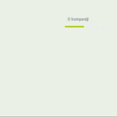
O kompaniji
O nama
Veleprodaja
Maloprodaja
Robna marka
Transport i logistika
Bio Una Proizvodi