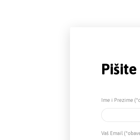
Pišit
Ime i Prezime (*
Vaš Email (*obav