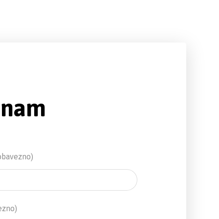
e nam
obavezno)
ezno)