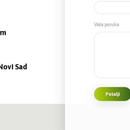
Vaša poruka
om
Novi Sad