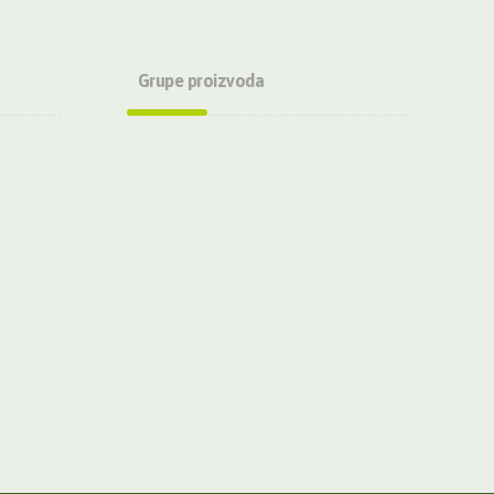
Grupe proizvoda
Bio Cookies
Mle.Co
Musli
Praškasti proizvodi
Herbext Oriblete
100% Prirodni sokovi