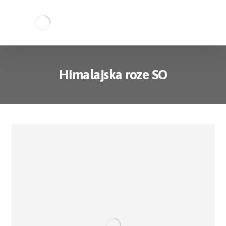
Himalajska roze SO