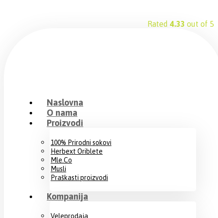
Rated
4.33
out of 5
Naslovna
O nama
Proizvodi
100% Prirodni sokovi
Herbext Oriblete
Mle.Co
Musli
Praškasti proizvodi
Kompanija
Veleprodaja