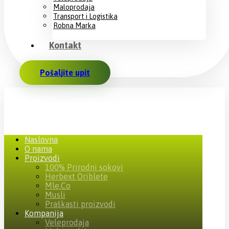
Maloprodaja
Transport i Logistika
Robna Marka
Kontakt
Pošaljite upit
Naslovna
O nama
Proizvodi
100% Prirodni sokovi
Herbext Oriblete
Mle.Co
Musli
Praškasti proizvodi
Kompanija
Veleprodaja