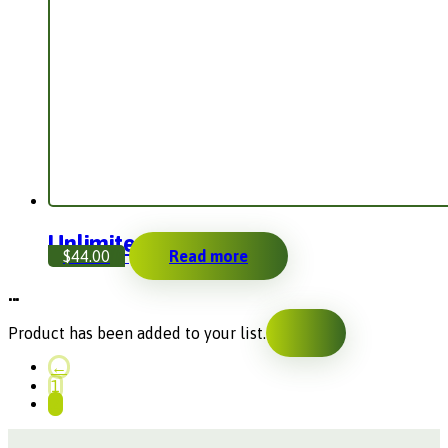
Unlimited Box
$
44.00
Read more
...
Product has been added to your list.
←
1
2